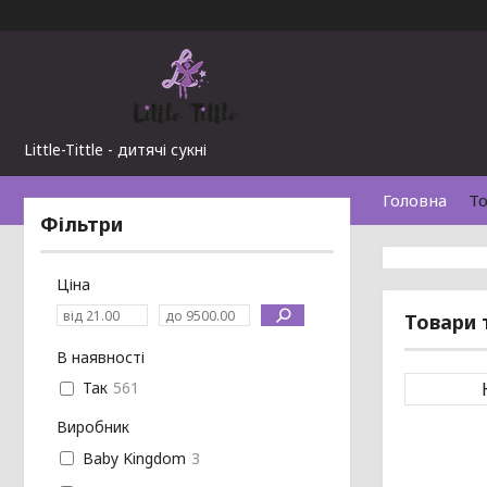
Little-Tittle - дитячі сукні
Головна
То
Фільтри
Ціна
Товари 
В наявності
Так
561
Виробник
Baby Kingdom
3