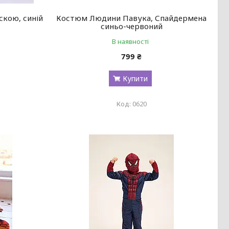
скою, синій
Костюм Людини Павука, Спайдермена
синьо-червоний
В наявності
799 ₴
Купити
0620