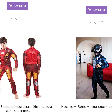
Купити
Купити
0153
0125
Залізна людина з біцепсами
Костюм Веном для хлопчи
для хлопчика