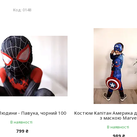
0148
юдини - Павука, чорний 100
Костюм Капітан Америка д
з маскою Marve
В наявності
В наявності
799 ₴
989 ₴