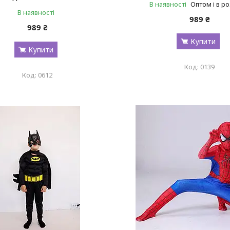
В наявності
Оптом і в р
В наявності
989 ₴
989 ₴
Купити
Купити
0139
0612