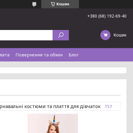
Кошик
+380 (68) 192-69-40
Кошик
лата
Повернення та обмін
Блог
рнавальні костюми та плаття для дівчаток
157