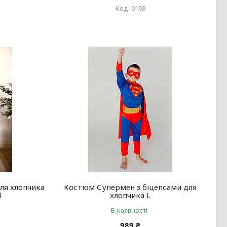
0168
ля хлопчика
Костюм Супермен з біцепсами для
l
хлопчика L
В наявності
989 ₴