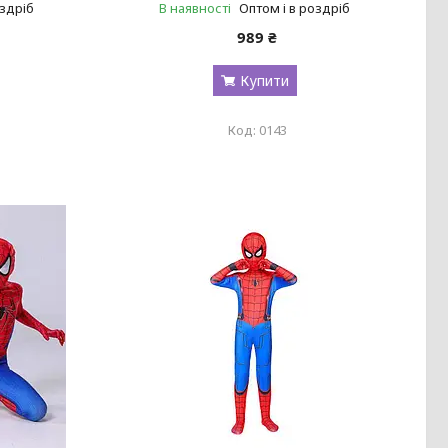
оздріб
В наявності
Оптом і в роздріб
989 ₴
Купити
0143