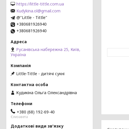
https://little-tittle.com.ua
Kudykina.ol@gmail.com
@"Little - Tittle"
+380681926940
+380681926940
Русанівська набережна 25, Київ,
Україна
Little-Tittle - дитячі сукні
Кудикіна Ольга Олександрівна
+380 (68) 192-69-40
Єлизавета