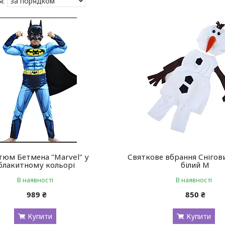
тюм Бетмена "Marvel" у
Святкове вбрання Снігов
блакитному кольорі
білий M
В наявності
В наявності
989 ₴
850 ₴
Купити
Купити