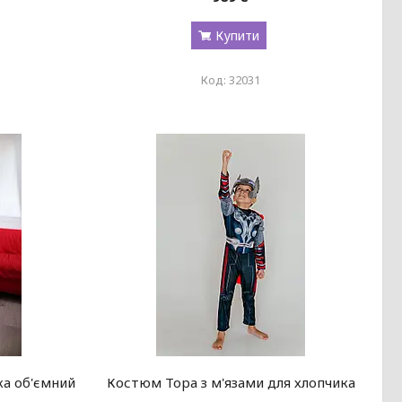
Купити
32031
ка об'ємний
Костюм Тора з м'язами для хлопчика