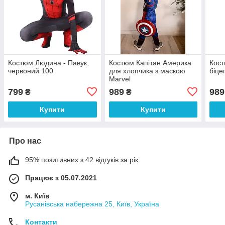
Костюм Людина - Павук,
Костюм Капітан Америка
Кост
червоний 100
для хлопчика з маскою
біце
Marvel
799
989
989
₴
₴
Купити
Купити
Про нас
95% позитивних з 42 відгуків за рік
Працює з 05.07.2021
м. Київ
Русанівська набережна 25, Київ, Україна
Контакти