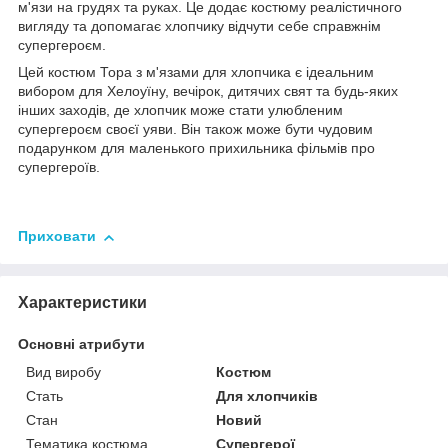
м'язи на грудях та руках. Це додає костюму реалістичного
вигляду та допомагає хлопчику відчути себе справжнім
супергероєм.
Цей костюм Тора з м'язами для хлопчика є ідеальним
вибором для Хелоуїну, вечірок, дитячих свят та будь-яких
інших заходів, де хлопчик може стати улюбленим
супергероєм своєї уяви. Він також може бути чудовим
подарунком для маленького прихильника фільмів про
супергероїв.
Приховати
Характеристики
Основні атрибути
Вид виробу
Костюм
Стать
Для хлопчиків
Стан
Новий
Тематика костюма
Супергерої