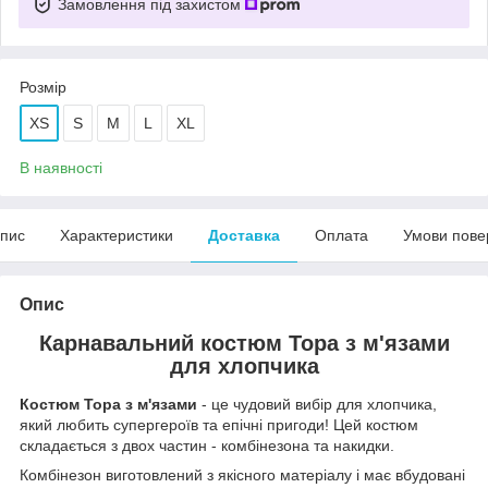
Замовлення під захистом
Розмір
XS
S
M
L
XL
В наявності
пис
Характеристики
Доставка
Оплата
Умови пове
Опис
Карнавальний костюм Тора з м'язами
для хлопчика
Костюм Тора з м'язами
- це чудовий вибір для хлопчика,
який любить супергероїв та епічні пригоди! Цей костюм
складається з двох частин - комбінезона та накидки.
Комбінезон виготовлений з якісного матеріалу і має вбудовані