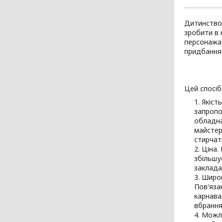
Дитинство 
зробити в 
персонажа.
придбання 
Цей спосіб
Якіст
запропо
обладна
майстер
стирчать
Ціна.
збільшу
заклада
Широк
Пов'яза
карнава
вбрання
Можли