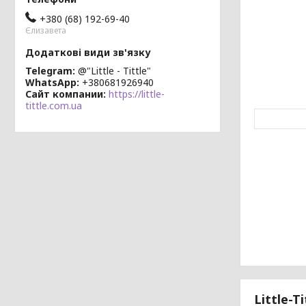
+380 (68) 192-69-40
Єлизавета
Telegram
@"Little - Tittle"
WhatsApp
+380681926940
Сайт компании
https://little-
tittle.com.ua
Little-T