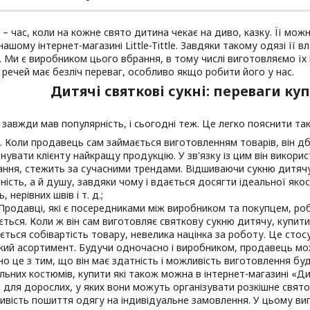
– час, коли на кожне свято дитина чекає на диво, казку. Її мож
нашому інтернет-магазині Little-Tittle. Завдяки такому одязі її 
 Ми є виробником цього вбрання, в тому числі виготовляємо їх 
речей має безліч переваг, особливо якщо робити його у нас.
Дитячі святкові сукні: переваги куп
 завжди мав популярність, і сьогодні теж. Це легко пояснити та
ь. Коли продавець сам займається виготовленням товарів, він 
нувати клієнту найкращу продукцію. У зв'язку із цим він викори
ння, стежить за сучасними трендами. Відшиваючи сукню дитячу
ність, а й душу, завдяки чому і вдається досягти ідеальної яко
, нерівних швів і т. д.;
 Продавці, які є посередниками між виробником та покупцем, роб
ється. Коли ж він сам виготовляє святкову сукню дитячу, купити
ється собівартість товару, невелика націнка за роботу. Це стосує
ий асортимент. Будучи одночасно і виробником, продавець мож
но це з тим, що він має здатність і можливість виготовлення буд
льних костюмів, купити які також можна в інтернет-магазині «Дит
 для дорослих, у яких вони можуть організувати розкішне свято
вість пошиття одягу на індивідуальне замовлення. У цьому вип