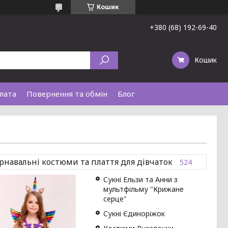
Кошик
+380 (68) 192-69-40
Кошик
лата
Повернення та обмін
Блог
рнавальні костюми та плаття для дівчаток
524
Сукні Ельзи та Анни з
мультфільму "Крижане
серце"
Сукні Єдиноріжок