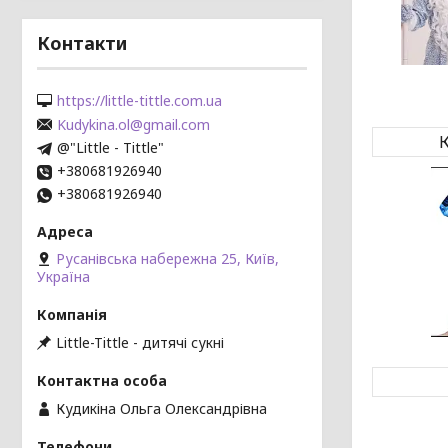
Контакти
https://little-tittle.com.ua
Kudykina.ol@gmail.com
К
@"Little - Tittle"
+380681926940
+380681926940
Русанівська набережна 25, Київ,
Україна
Little-Tittle - дитячі сукні
Кудикіна Ольга Олександрівна