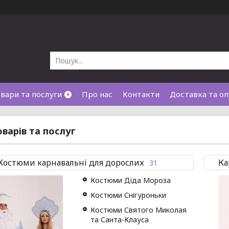
вари та послуги
Про нас
Контакти
Доставка та оп
оварів та послуг
Костюми карнавальні для дорослих
Ка
31
Костюми Діда Мороза
Костюми Снігуроньки
Костюми Святого Миколая
та Санта-Клауса