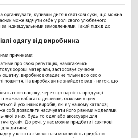
на організувати, купивши дитячі святкові сукні, що можна
власник може відчути себе у ролі свого улюбленого
і за індивідуальними замовленнями. Такий підхід до
івлі одягу від виробника
кими причинами:
дбатиме про свою репутацію, намагаючись
стовує хороші матеріали, застосовує сучасне
 ошатну, виробник вкладає не тільки всю свою
сті пошиття. На виробах ви не знайдете вад - ниток, що
лять свою націнку, через що вартість продукції
 її можна набагато дешевше, оскільки в ціну
ться й усіх інших виробів, які є у нашому каталозі;
е собі дозволити насичувати його різними моделями.
ь-якої з них, будь то одяг або аксесуари для
ячі сукні». До речі, у нас можна придбати і святкові
 для дитини;
адку у клієнта з'являється можливість придбати