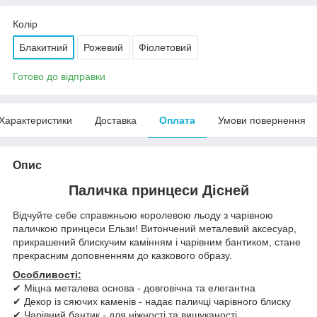
Колір
Блакитний
Рожевий
Фіолетовий
Готово до відправки
Характеристики
Доставка
Оплата
Умови повернення
Опис
Паличка принцеси Дісней
Відчуйте себе справжньою королевою льоду з чарівною
паличкою принцеси Ельзи! Витончений металевий аксесуар,
прикрашений блискучим камінням і чарівним бантиком, стане
прекрасним доповненням до казкового образу.
Особливості:
✔ Міцна металева основа - довговічна та елегантна
✔ Декор із сяючих каменів - надає паличці чарівного блиску
✔ Чарівний бантик - для ніжності та вишуканості