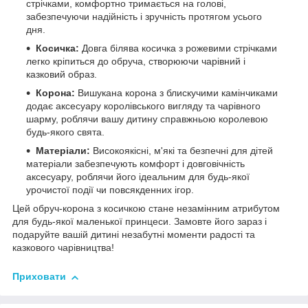
стрічками, комфортно тримається на голові,
забезпечуючи надійність і зручність протягом усього
дня.
Косичка:
Довга білява косичка з рожевими стрічками
легко кріпиться до обруча, створюючи чарівний і
казковий образ.
Корона:
Вишукана корона з блискучими камінчиками
додає аксесуару королівського вигляду та чарівного
шарму, роблячи вашу дитину справжньою королевою
будь-якого свята.
Матеріали:
Високоякісні, м'які та безпечні для дітей
матеріали забезпечують комфорт і довговічність
аксесуару, роблячи його ідеальним для будь-якої
урочистої події чи повсякденних ігор.
Цей обруч-корона з косичкою стане незамінним атрибутом
для будь-якої маленької принцеси. Замовте його зараз і
подаруйте вашій дитині незабутні моменти радості та
казкового чарівництва!
Приховати