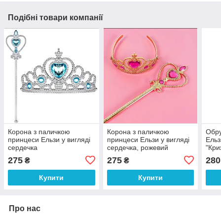
Подібні товари компанії
Корона з паличкою
Корона з паличкою
Обру
принцеси Ельзи у вигляді
принцеси Ельзи у вигляді
Ельз
сердечка
сердечка, рожевий
"Кри
блак
275
275
280
₴
₴
Купити
Купити
Про нас