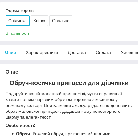
Форма корони
Сніжинка
Квітка
Овальна
В наявності
Опис
Характеристики
Доставка
Оплата
Умови п
Опис
Обруч-косичка принцеси для дівчинки
Подаруйте вашій маленькій принцесі відчуття справжньої
казки з нашим чарівним обручем-короною з косичкою у
рожевому кольорі. Цей казковий аксесуар ідеально доповнить
образ маленької принцеси, додавши йому неповторного
шарму та елегантності.
Особливості:
Обруч:
Рожевий обруч, прикрашений ніжними