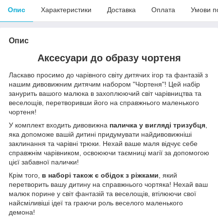
Опис
Характеристики
Доставка
Оплата
Умови п
Опис
Аксесуари до образу чортеня
Ласкаво просимо до чарівного світу дитячих ігор та фантазій з
нашим дивовижним дитячим набором "Чортеня"! Цей набір
занурить вашого малюка в захоплюючий світ чарівництва та
веселощів, перетворивши його на справжнього маленького
чортеня!
У комплект входить дивовижна
паличка у вигляді тризубця
,
яка допоможе вашій дитині придумувати найдивовижніші
заклинання та чарівні трюки. Нехай ваше маля відчує себе
справжнім чарівником, освоюючи таємниці магії за допомогою
цієї забавної палички!
Крім того,
в наборі також є обідок з ріжками
, який
перетворить вашу дитину на справжнього чортяка! Нехай ваш
малюк порине у світ фантазій та веселощів, втілюючи свої
найсміливіші ідеї та граючи роль веселого маленького
демона!