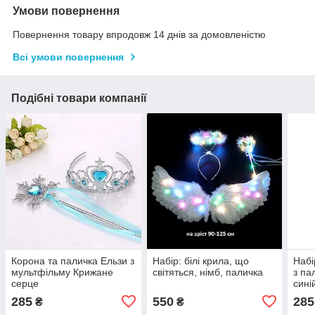
Умови повернення
Повернення товару впродовж 14 днів за домовленістю
Всі умови повернення
Подібні товари компанії
Корона та паличка Ельзи з
Набір: білі крила, що
Набі
мультфільму Крижане
світяться, німб, паличка
з па
серце
сині
285
550
285
₴
₴