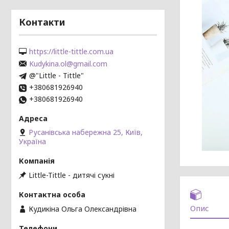
Контакти
https://little-tittle.com.ua
Kudykina.ol@gmail.com
@"Little - Tittle"
+380681926940
+380681926940
Русанівська набережна 25, Київ,
Україна
Little-Tittle - дитячі сукні
Опис
Кудикіна Ольга Олександрівна