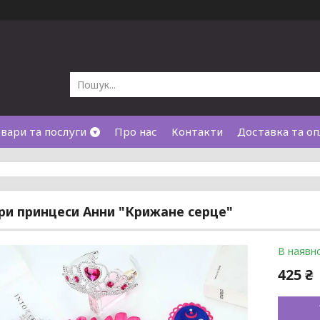
вари та послуги
Про нас
Контакти
Доставка та оп
ри принцеси Анни "Крижане серце"
В наявно
425 ₴