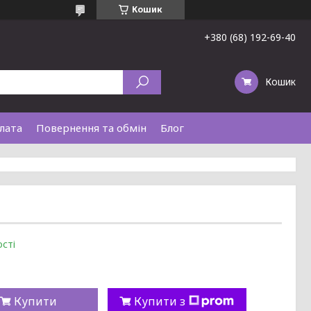
Кошик
+380 (68) 192-69-40
Кошик
лата
Повернення та обмін
Блог
сті
Купити
Купити з