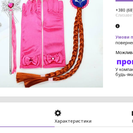
+380 (68
Єлизаве
поверне
У компан
будь-як
Характеристики