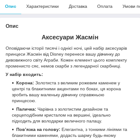
Опис
Характеристики
Доставка
Оплата
Умови п
Опис
Аксесуари Жасмін
Оповідаючи історії тисячі і однієї ночі, цей набір аксесуарів
принцеси Жасмін від Disney перенесе вашу дівчинку до
дивовижного світу Аграби. Кожен елемент цього комплекту
променисто сяє, немов скарби з легендарної скарбниці.
У набір входить:
Корона:
Золотиста з великим рожевим каменем у
центрі та блакитними акцентами по боках, ця корона
зробить вашу маленьку дівчинку справжньою
принцесою.
Паличка:
Чарівна з золотистим дизайном та
серцеподібним кристалом на вершині, ідеально
підходить для володарки величного палацу.
Повʼязка на голову:
Елегантна, з тонкими лініями та
блакитними каменями, додасть шарму будь-якому