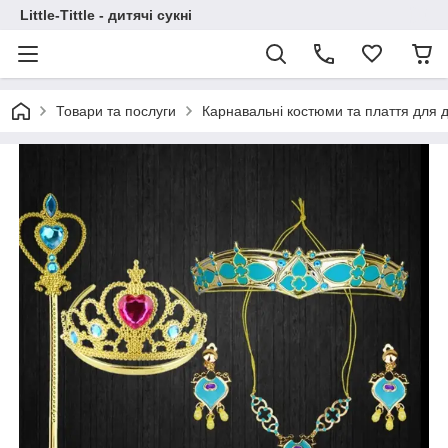
Little-Tittle - дитячі сукні
Товари та послуги
Карнавальні костюми та плаття для д