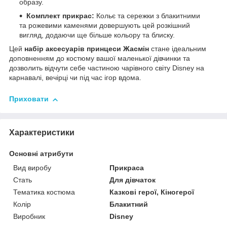
образу.
Комплект прикрас:
Кольє та сережки з блакитними
та рожевими каменями довершують цей розкішний
вигляд, додаючи ще більше кольору та блиску.
Цей
набір аксесуарів принцеси Жасмін
стане ідеальним
доповненням до костюму вашої маленької дівчинки та
дозволить відчути себе частиною чарівного світу Disney на
карнавалі, вечірці чи під час ігор вдома.
Приховати
Характеристики
Основні атрибути
Вид виробу
Прикраса
Стать
Для дівчаток
Тематика костюма
Казкові герої, Кіногерої
Колір
Блакитний
Виробник
Disney