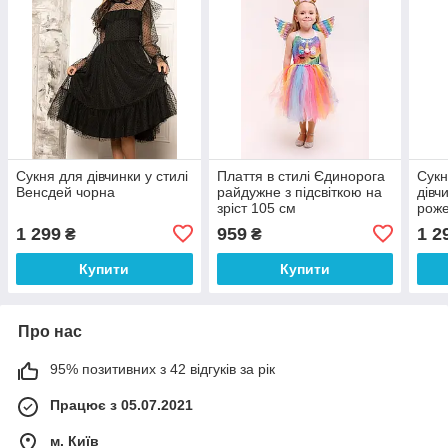
Сукня для дівчинки у стилі
Плаття в стилі Єдинорога
Сукн
Венсдей чорна
райдужне з підсвіткою на
дівч
зріст 105 см
рож
1 299
959
1 2
₴
₴
Купити
Купити
Про нас
95% позитивних з 42 відгуків за рік
Працює з 05.07.2021
м. Київ