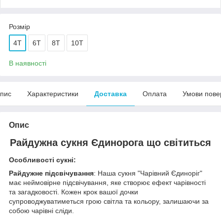
Розмір
4Т
6Т
8Т
10Т
В наявності
пис
Характеристики
Доставка
Оплата
Умови пове
Опис
Райдужна сукня Єдинорога що світиться
Особливості сукні:
Райдужне підсвічування
: Наша сукня "Чарівний Єдиноріг"
має неймовірне підсвічування, яке створює ефект чарівності
та загадковості. Кожен крок вашої дочки
супроводжуватиметься грою світла та кольору, залишаючи за
собою чарівні сліди.