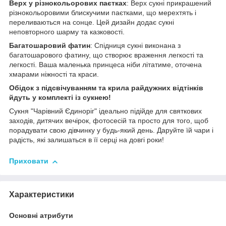
Верх у різнокольорових паєтках
: Верх сукні прикрашений
різнокольоровими блискучими паєтками, що мерехтять і
переливаються на сонце. Цей дизайн додає сукні
неповторного шарму та казковості.
Багатошаровий фатин
: Спідниця сукні виконана з
багатошарового фатину, що створює враження легкості та
легкості. Ваша маленька принцеса ніби літатиме, оточена
хмарами ніжності та краси.
Обідок з підсвічуванням та крила райдужних відтінків
йдуть у комплекті із сукнею!
Сукня "Чарівний Єдиноріг" ідеально підійде для святкових
заходів, дитячих вечірок, фотосесій та просто для того, щоб
порадувати свою дівчинку у будь-який день. Даруйте їй чари і
радість, які залишаться в її серці на довгі роки!
Приховати
Характеристики
Основні атрибути