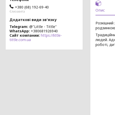
+380 (68) 192-69-40
Опис
Єлизавета
Розкішний
Telegram
@"Little - Tittle"
родзинкою 
WhatsApp
+380681926940
Традиційни
Сайт компании
https://little-
людей. Адж
tittle.com.ua
роботі, ди