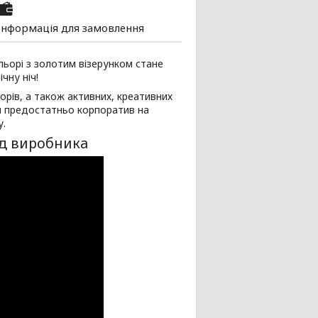
Інформація для замовлення
ьорі з золотим візерунком стане
чну ніч!
рів, а також активних, креативних
и предостатньо корпоратив на
у.
ід виробника