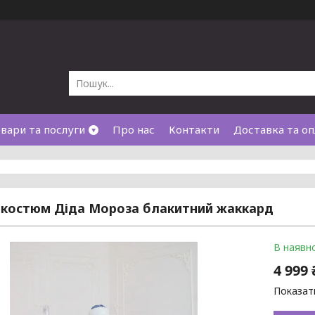
вари та послуги
Про нас
Контакти
Доставка та оп
 костюм Діда Мороза блакитний жаккард
В наявно
4 999 
Показати