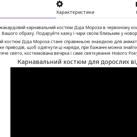
Характеристики
 жакардовий карнавальний костюм Діда Мороза в червоному кол
Вашого образу. Подаруйте казку і чари своїм близьким у новорі
й костюм Діда Мороза стане справжньою знахідкою для анімато
е приводів, щоб одягнути ці наряди, при бажанні можна знайт
тяче свято, костюмована вечірка і саме святкування Нового Рок
Карнавальний костюм для дорослих в