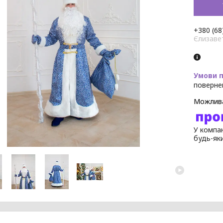
+380 (68
Єлизаве
поверне
У компан
будь-як