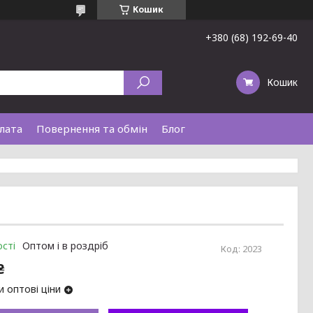
Кошик
+380 (68) 192-69-40
Кошик
лата
Повернення та обмін
Блог
сті
Оптом і в роздріб
Код:
2023
₴
 оптові ціни