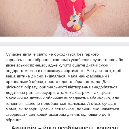
Сучасне дитяче свято не обходиться без гарного
карнавального вбрання, костюмів улюблених супергероїв або
діснеївських принцес, адже купити ошатні дитячі сукні
недорого можна в широкому асортименті. Але для того, щоб
ваша дитина дійсно виділялася, мала найкрасивіший і
оригінальний образ, просто одного вбрання мало. Для
цілісності образу, оригінальності відтворення знадобляться
додатково різні аксесуари, а також аквагрим. Так, цікаві
малюнки на дитячих обличчях виглядають небанально, але
головне – шалено подобаються малюкам. А отже, сучасні
мами, які товаришують із пензликом, повинні вже навчиться
створювати святковий аквагрим дитині, відповідно до її
вбрання.
Аквагрім – його особливості, корисні