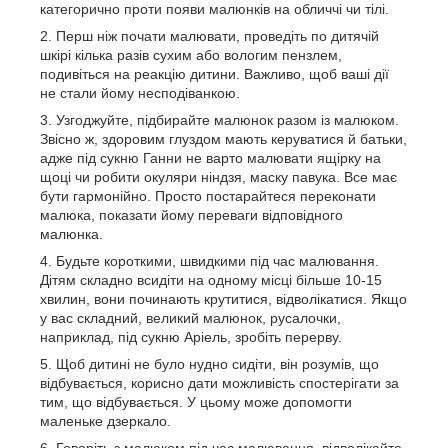
категорично проти появи малюнків на обличчі чи тілі.
Перш ніж почати малювати, проведіть по дитячій
шкірі кілька разів сухим або вологим пензлем,
подивіться на реакцію дитини. Важливо, щоб ваші дії
не стали йому несподіванкою.
Узгоджуйте, підбирайте малюнок разом із малюком.
Звісно ж, здоровим глуздом мають керуватися й батьки,
адже під сукню Ганни не варто малювати ящірку на
щоці чи робити окуляри ніндзя, маску павука. Все має
бути гармонійно. Просто постарайтеся переконати
малюка, показати йому переваги відповідного
малюнка.
Будьте короткими, швидкими під час малювання.
Дітям складно всидіти на одному місці більше 10-15
хвилин, вони починають крутитися, відволікатися. Якщо
у вас складний, великий малюнок, русалочки,
наприклад, під сукню Аріель, зробіть перерву.
Щоб дитині не було нудно сидіти, він розумів, що
відбувається, корисно дати можливість спостерігати за
тим, що відбувається. У цьому може допомогти
маленьке дзеркало.
Говоріть з малюком під час малювання, відволікайте