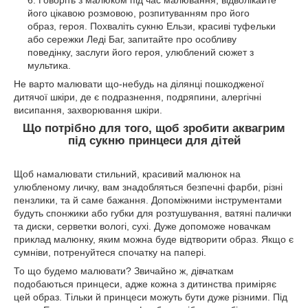
його цікавою розмовою, розпитуванням про його
образ, героя. Похваліть сукню Ельзи, красиві туфельки
або сережки Леді Баг, запитайте про особливу
поведінку, заслуги його героя, улюблений сюжет з
мультика.
Не варто малювати що-небудь на ділянці пошкодженої
дитячої шкіри, де є подразнення, подряпини, алергічні
висипання, захворювання шкіри.
Що потрібно для того, щоб зробити аквагрим
під сукню принцеси для дітей
Щоб намалювати стильний, красивий малюнок на
улюбленому личку, вам знадобляться безпечні фарби, різні
пензлики, та й саме бажання. Допоміжними інструментами
будуть спонжики або губки для розтушування, ватяні палички
та диски, серветки вологі, сухі. Дуже допоможе новачкам
приклад малюнку, яким можна буде відтворити образ. Якщо є
сумніви, потренуйтеся спочатку на папері.
То що будемо малювати? Звичайно ж, дівчаткам
подобаються принцеси, адже кожна з дитинства приміряє
цей образ. Тільки й принцеси можуть бути дуже різними. Під