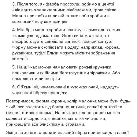
Після того, як фарба просохла, робимо в центрі
«діамант» з характерними відблисками, грою світла.
Можна приклеїти великий стразик або зробити з
маленьких цілу композицію.
Між брів можна зробити підвіску з кількох довгастих
«камінців», «діамантів». Якщо ви їх малюєте, то
використовуйте світліший відтінок, темний контур.
Форму можна скопіювати з одягу, наприклад, корона,
рукавички, туфлі Ельзи можуть містити зображення
каменів.
На щічках можна намалювати рожеві кружечки,
прикрасивши їх білими багатокутними зірочками. Або
намалювати лише зірки.
Об'ємні вії, намальовані в куточках очей, нададуть
чарівності образу принцеси.
Повторимося, форма корони, колір малюнка може бути будь-
який, все залежить від бажання дитини, вашої фантазії та
вміння, стилю костюма. На щічках як доповнення можна
малювати сердечки, сніжинки, квіточки чи зірочки,
прикрашати все блискітками, стразами.
Якщо ви хочете створити цілісний образ принцеси для вашої