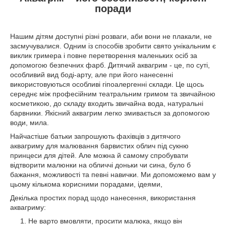
поради
Нашим дітям доступні різні розваги, аби вони не плакали, не
засмучувалися. Одним із способів зробити свято унікальним є
виклик гримера і повне перетворення маленьких осіб за
допомогою безпечних фарб. Дитячий аквагрим - це, по суті,
особливий вид боді-арту, але при його нанесенні
використовуються особливі гіпоалергенні склади. Це щось
середнє між професійним театральним гримом та звичайною
косметикою, до складу входить звичайна вода, натуральні
барвники. Якісний аквагрим легко змивається за допомогою
води, мила.
Найчастіше батьки запрошують фахівців з дитячого
аквагриму для малювання барвистих облич під сукню
принцеси для дітей. Але можна й самому спробувати
відтворити малюнки на обличчі доньки чи сина, було б
бажання, можливості та певні навички. Ми допоможемо вам у
цьому кількома корисними порадами, ідеями,
Декілька простих порад щодо нанесення, використання
аквагриму:
Не варто вмовляти, просити малюка, якщо він