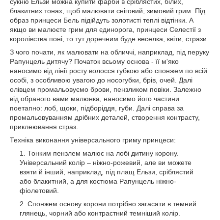
сукню Ельзи можна купити фарби в сріблястих, білих,
блакитних тонах, щоб малювати сніговий, зимовий грим. Під
образ принцеси Бель підійдуть золотисті теплі відтінки. А
якщо ви малюєте грим для єдинорога, принцеси Селестії з
королівства поні, то тут доречним буде веселка, квіти, стрази.
З чого почати, як малювати на обличчі, наприклад, під перуку
Рапунцель дитячу? Початок всьому основа - її м'яко
наносимо від лінії росту волосся губкою або спонжем по всій
особі, з особливою увагою до носогубки, брів, очей. Далі
олівцем промальовуємо брови, пензликом повіки. Залежно
від обраного вами малюнка, наносимо його частини
поетапно: лоб, щоки, підборіддя, губи. Далі справа за
промальовуванням дрібних деталей, створення контрасту,
приклеювання страз.
Техніка виконання універсального гриму принцеси:
Тонким пензлем малює на лобі дитину корону.
Універсальний колір – ніжно-рожевий, але ви можете
взяти й інший, наприклад, під плащ Ельзи, сріблястий
або блакитний, а для костюма Рапунцель ніжно-
фіолетовий.
Спонжем основу корони потрібно загасати в темний
глянець, чорний або контрастний темніший колір.